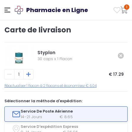
1
Pharmacie en Ligne
Carte de livraison
Styplon
30 caps
x
1 Flacon
€ 17.29
Réactualiser 1 flacon à 2 flacons et économisez € 6.04
Sélectionner la méthode d'expédition:
Service De Poste Aérienne
14-21 Jours
€ 8.65
Service D'expédition Express