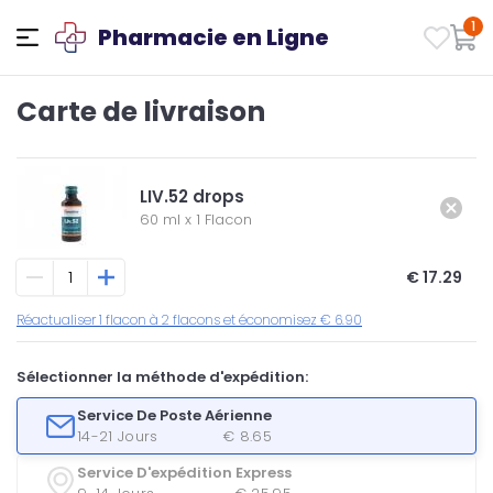
1
Pharmacie en Ligne
Carte de livraison
LIV.52 drops
60 ml
x
1 Flacon
€ 17.29
Réactualiser 1 flacon à 2 flacons et économisez € 6.90
Sélectionner la méthode d'expédition:
Service De Poste Aérienne
14-21 Jours
€ 8.65
Service D'expédition Express