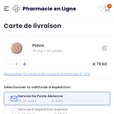
1
Pharmacie en Ligne
Carte de livraison
Plavix
75 mg
x
120 pilules
€ 79.60
Réactualiser 120 pilules à 180 pilules et économisez € 74.76
Sélectionner la méthode d'expédition:
Service De Poste Aérienne
14-21 Jours
€ 8.65
Service D'expédition Express