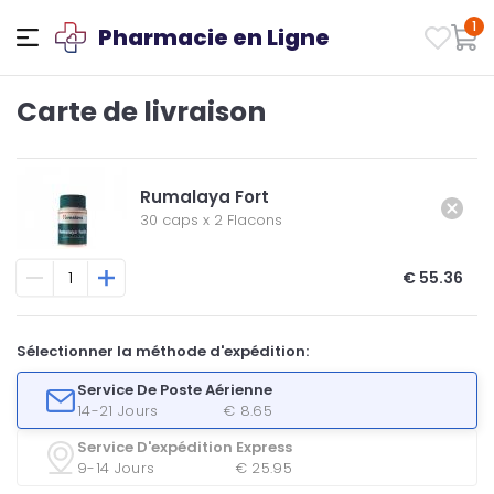
1
Pharmacie en Ligne
Carte de livraison
Rumalaya Fort
30 caps
x
2 Flacons
€ 55.36
Sélectionner la méthode d'expédition:
Service De Poste Aérienne
14-21 Jours
€ 8.65
Service D'expédition Express
9-14 Jours
€ 25.95