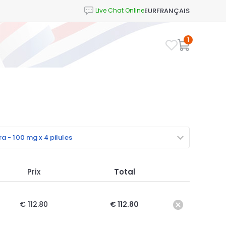
EUR
FRANÇAIS
1
a - 100 mg x 4 pilules
Prix
Total
€ 112.80
€ 112.80