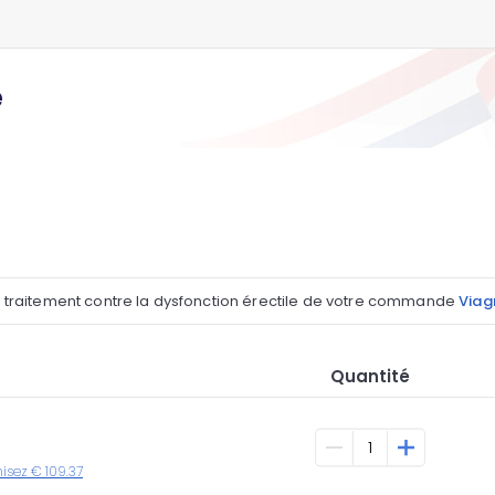
e
l traitement contre la dysfonction érectile de votre commande
Viagr
Quantité
misez € 109.37