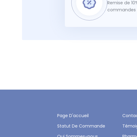
Remise de 10%
commandes f
Page D'accueil
Conta
Statut De Commande
Témoi
Qui Sommes-nous
Pharm