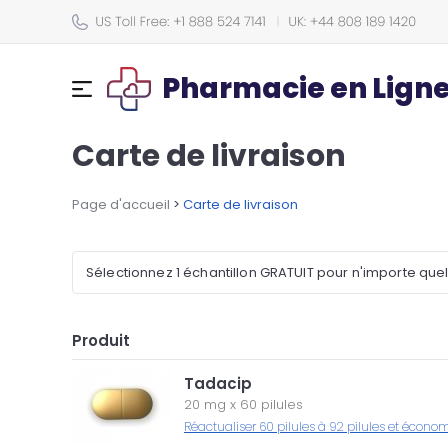
Pharmacie en Lign
Carte de livraison
Page d'accueil
>
Carte de livraison
Sélectionnez 1 échantillon GRATUIT pour n'importe que
Produit
Tadacip
20 mg
x
60 pilules
Réactualiser 60 pilules à 92 pilules et écono