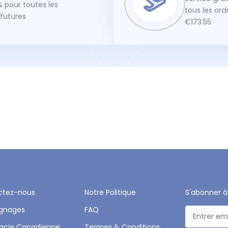
 pour toutes les
tous les or
utures
€173.55
ctez-nous
Notre Politique
S'abonner à
gnages
FAQ
acie Canadienne
Termes & Conditions