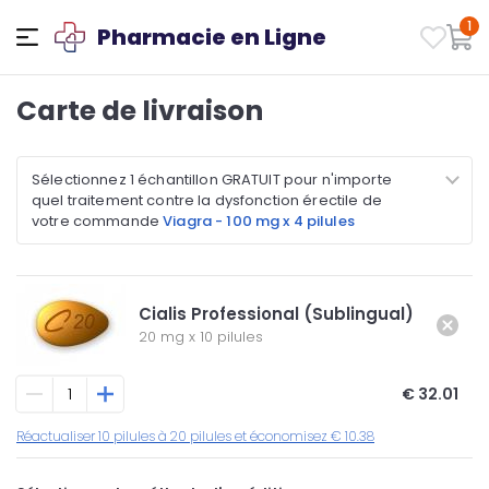
1
Pharmacie en Ligne
Carte de livraison
Sélectionnez 1 échantillon GRATUIT pour n'importe
quel traitement contre la dysfonction érectile de
votre commande
Viagra - 100 mg x 4 pilules
Cialis Professional (Sublingual)
20 mg
x
10 pilules
€ 32.01
Réactualiser 10 pilules à 20 pilules et économisez € 10.38