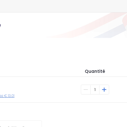
e
Quantité
ez € 13.01