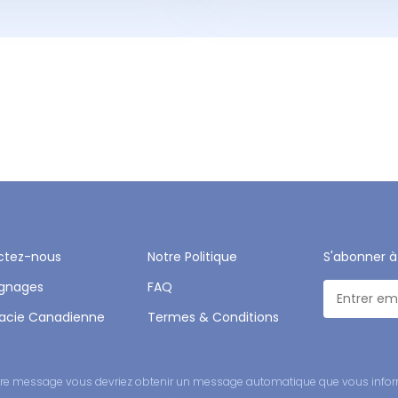
ctez-nous
Notre Politique
S'abonner à
gnages
FAQ
acie Canadienne
Termes & Conditions
 votre message vous devriez obtenir un message automatique que vous infor