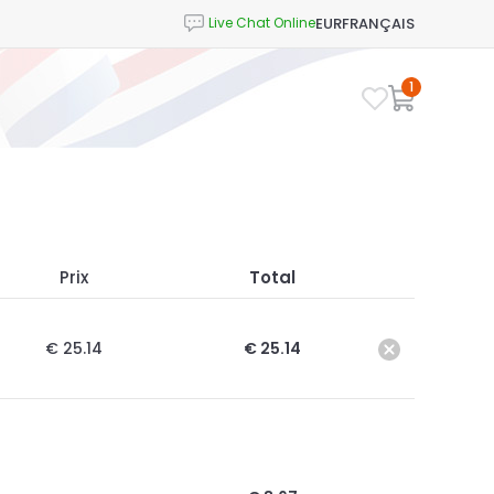
EUR
FRANÇAIS
1
Prix
Total
€ 25.14
€ 25.14