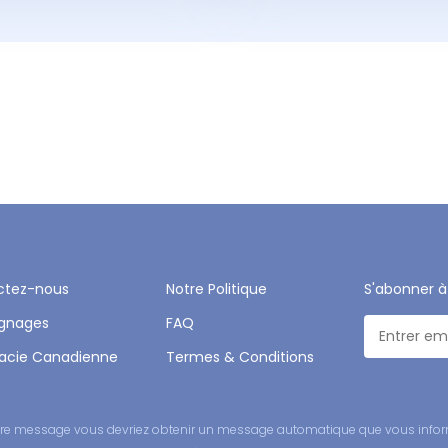
ctez-nous
Notre Politique
S'abonner à
gnages
FAQ
acie Canadienne
Termes & Conditions
 votre message vous devriez obtenir un message automatique que vous infor