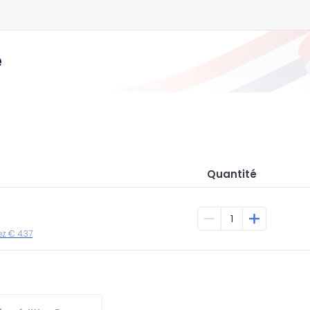
e
Quantité
ez € 4.37