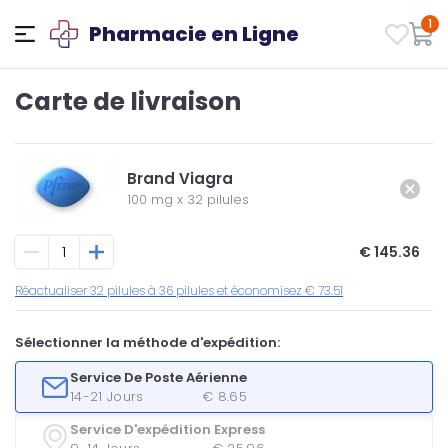
1
Pharmacie en Ligne
Carte de livraison
Brand Viagra
100 mg
x
32 pilules
€ 145.36
Réactualiser 32 pilules à 36 pilules et économisez € 73.51
Sélectionner la méthode d'expédition:
Service De Poste Aérienne
14-21 Jours
€ 8.65
Service D'expédition Express