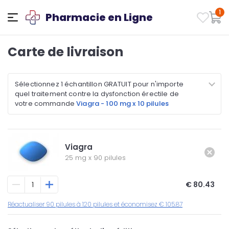
1
Pharmacie en Ligne
Carte de livraison
Sélectionnez 1 échantillon GRATUIT pour n'importe
quel traitement contre la dysfonction érectile de
votre commande
Viagra - 100 mg x 10 pilules
Viagra
25 mg
x
90 pilules
€ 80.43
Réactualiser 90 pilules à 120 pilules et économisez € 105.87