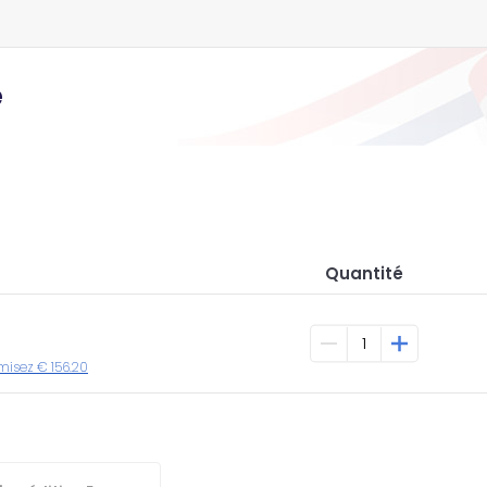
e
Quantité
omisez € 156.20