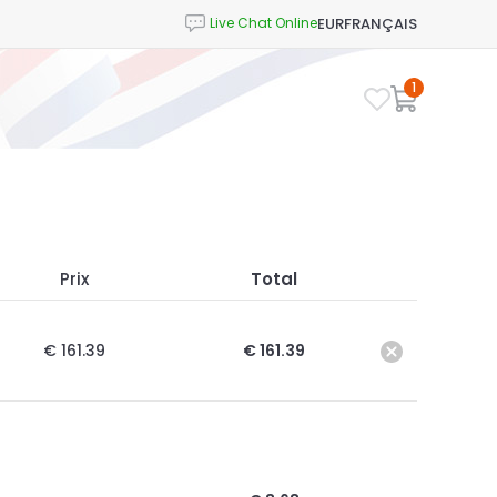
EUR
FRANÇAIS
1
Prix
Total
€ 161.39
€ 161.39