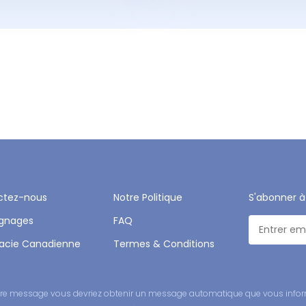
ctez-nous
Notre Politique
S'abonner à
gnages
FAQ
acie Canadienne
Termes & Conditions
 votre message vous devriez obtenir un message automatique que vous infor