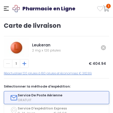
1
Pharmacie en Ligne
Carte de livraison
Leukeran
2 mg
x
120 pilules
€ 404.94
Réactualiser 120 pilules à 180 pilules et économisez € 362.89
Sélectionner la méthode d'expédition:
Service De Poste Aérienne
GRATUIT
Service D'expédition Express