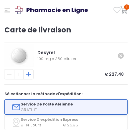
1
Pharmacie en Ligne
Carte de livraison
Desyrel
100 mg
x
360 pilules
€ 227.48
Sélectionner la méthode d'expédition:
Service De Poste Aérienne
GRATUIT
Service D'expédition Express
9-14 Jours
€ 25.95