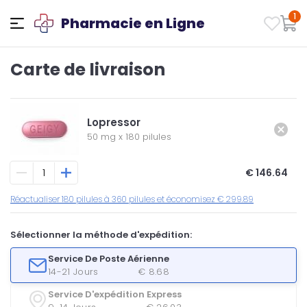
1
Pharmacie en Ligne
Carte de livraison
Lopressor
50 mg
x
180 pilules
€ 146.64
Réactualiser 180 pilules à 360 pilules et économisez € 299.89
Sélectionner la méthode d'expédition:
Service De Poste Aérienne
14-21 Jours
€ 8.68
Service D'expédition Express