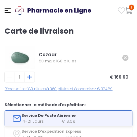
1
Pharmacie en Ligne
Carte de livraison
Cozaar
50 mg
x
180 pilules
€ 166.60
Réactualiser 180 pilules à 360 pilules et économisez € 324.89
Sélectionner la méthode d'expédition:
Service De Poste Aérienne
14-21 Jours
€ 8.68
Service D'expédition Express