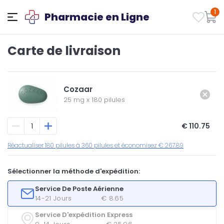
1
Pharmacie en Ligne
Carte de livraison
Cozaar
25 mg
x
180 pilules
€ 110.75
Réactualiser 180 pilules à 360 pilules et économisez € 267.89
Sélectionner la méthode d'expédition:
Service De Poste Aérienne
14-21 Jours
€ 8.65
Service D'expédition Express