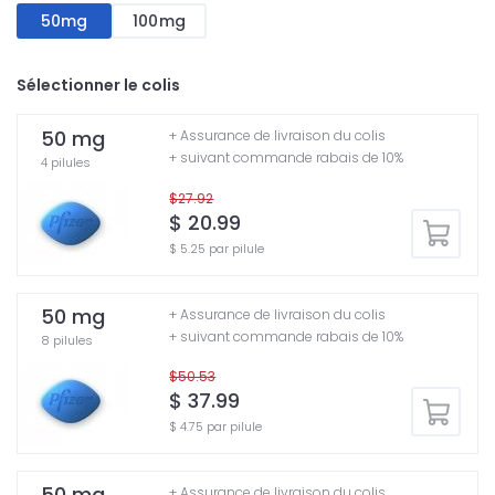
50mg
100mg
Sélectionner le colis
50 mg
+ Assurance de livraison du colis
+ suivant commande rabais de 10%
4 pilules
$27.92
$ 20.99
$ 5.25 par pilule
50 mg
+ Assurance de livraison du colis
+ suivant commande rabais de 10%
8 pilules
$50.53
$ 37.99
$ 4.75 par pilule
50 mg
+ Assurance de livraison du colis