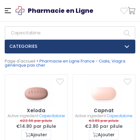
Pharmacie en Ligne
CATEGORIES
Page d'accueil
>
Pharmacie en Ligne France - Cialis, Viagra
générique pas cher
Xeloda
Capnat
Active ingredient
Capecitabine
Active ingredient
Capecitabine
€22.56 par pilule
€3.85 par pilule
€14.80 par pilule
€2.80 par pilule
Ajouter
Ajouter