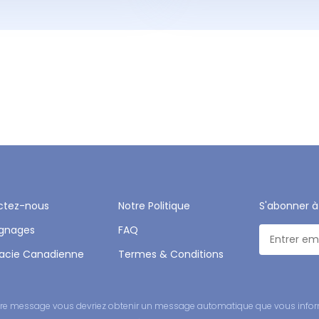
ctez-nous
Notre Politique
S'abonner à
gnages
FAQ
acie Canadienne
Termes & Conditions
 votre message vous devriez obtenir un message automatique que vous infor