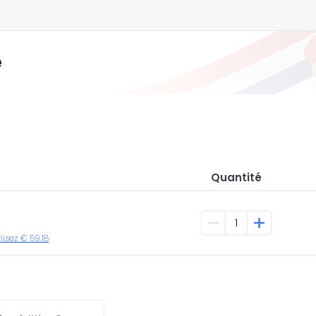
e
Quantité
misez € 59.18