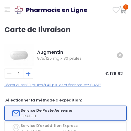
1
Pharmacie en Ligne
Carte de livraison
Augmentin
875/125 mg
x
30 pilules
€ 179.62
Réactualiser 30 pilules à 40 pilules et économisez € 45.12
Sélectionner la méthode d'expédition:
Service De Poste Aérienne
GRATUIT
Service D'expédition Express